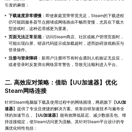
引发的麻烦：
下载速度异常缓慢
：即使家庭宽带带宽充足，Steam的下载进程
仍可能因服务器节点拥堵或网络路由不畅而变慢，尤其在下载大
型游戏时，这种迟滞感更为显著。
页面无法正常呈现
：访问Steam商店、社区或账户管理页面时，
可能出现白屏、错误代码提示或加载超时，进而妨碍游戏购买与
登录操作。
注册与登录障碍
：新用户注册环节有时会遇到人机验证无反应，
或者登录时反复弹出网络异常警告，导致无法顺利进入平台。
二. 高效应对策略：借助【
UU加速器
】优化
Steam网络连接
针对Steam电脑版下载及使用过程中的网络困境，网易旗下【
UU加
速器
】提供了专业且便捷的解决方案。依靠自研加速技术与遍布全
球的加速节点，【
UU加速器
】能有效降低延迟、减少数据丢包、维
持连接稳定，使Steam访问更为流畅。其针对Steam平台设计的专
属优化特性包括：