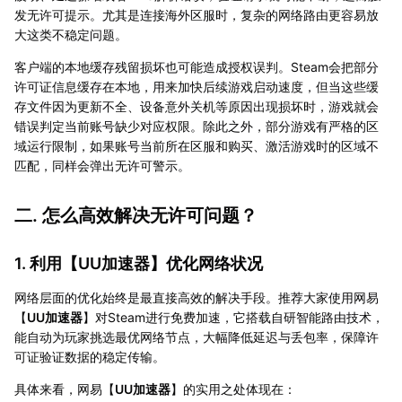
发无许可提示。尤其是连接海外区服时，复杂的网络路由更容易放
大这类不稳定问题。
客户端的本地缓存残留损坏也可能造成授权误判。Steam会把部分
许可证信息缓存在本地，用来加快后续游戏启动速度，但当这些缓
存文件因为更新不全、设备意外关机等原因出现损坏时，游戏就会
错误判定当前账号缺少对应权限。除此之外，部分游戏有严格的区
域运行限制，如果账号当前所在区服和购买、激活游戏时的区域不
匹配，同样会弹出无许可警示。
二. 怎么高效解决无许可问题？
1. 利用【
UU加速器
】优化网络状况
网络层面的优化始终是最直接高效的解决手段。推荐大家使用网易
【
UU加速器
】对Steam进行免费加速，它搭载自研智能路由技术，
能自动为玩家挑选最优网络节点，大幅降低延迟与丢包率，保障许
可证验证数据的稳定传输。
具体来看，网易【
UU加速器
】的实用之处体现在：