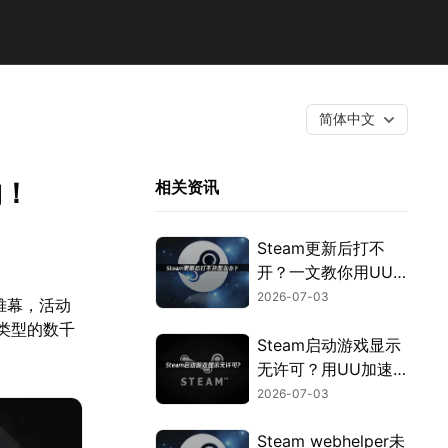
简体中文
购！
相关资讯
Steam更新后打不
开？一文教你用UU
加速器快速解决！
2026-07-03
帷幕，活动
类型的数千
Steam启动游戏显示
无许可？用UU加速
器免费优化授权验
2026-07-03
证！
Steam webhelper未