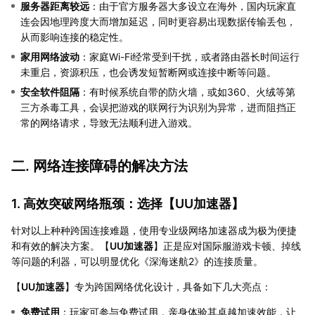
服务器距离较远
：由于官方服务器大多设立在海外，国内玩家直
连会因地理跨度大而增加延迟，同时更容易出现数据传输丢包，
从而影响连接的稳定性。
家用网络波动
：家庭Wi-Fi经常受到干扰，或者路由器长时间运行
未重启，资源积压，也会诱发短暂断网或连接中断等问题。
安全软件阻隔
：有时候系统自带的防火墙，或如360、火绒等第
三方杀毒工具，会误把游戏的联网行为识别为异常，进而阻挡正
常的网络请求，导致无法顺利进入游戏。
二. 网络连接障碍的解决方法
1. 高效突破网络瓶颈：选择【
UU加速器
】
针对以上种种跨国连接难题，使用专业级网络加速器成为极为便捷
和有效的解决方案。【
UU加速器
】正是应对国际服游戏卡顿、掉线
等问题的利器，可以明显优化《深海迷航2》的连接质量。
【
UU加速器
】专为跨国网络优化设计，具备如下几大亮点：
免费试用
：玩家可参与免费试用，亲身体验其卓越加速效能，让