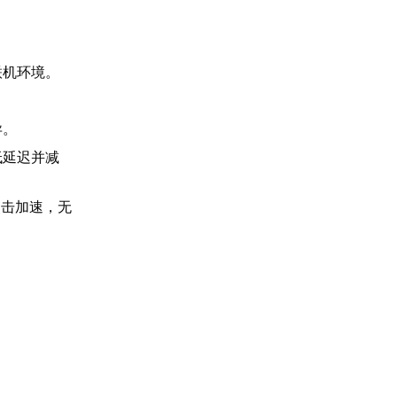
联机环境。
异。
低延迟并减
点击加速，无