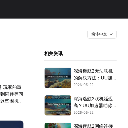
简体中文
！
相关资讯
深海迷航2无法联机
的解决方法：UU加
速器畅游异星水域！
2026-05-22
引玩家的重
不到同伴等问
深海迷航2联机延迟
决这些困扰，
高？UU加速器助你
畅玩！
2026-05-22
深海迷航2网络连接