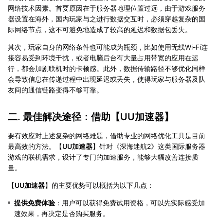
网络技术因素。首要原因在于服务器地理位置过远，由于游戏服务
器设置在海外，国内玩家与之进行数据交互时，必须穿越复杂的国
际网络节点，这不可避免地造成了较高的延迟和数据包丢失。
其次，玩家自身的网络条件也可能成为瓶颈，比如使用无线Wi-Fi连
接容易受到环境干扰，或者电脑后台有大量占用带宽的应用在运
行，都会加剧联机时的卡顿感。此外，数据传输路径不够优化同样
会导致信息在传递过程中出现延迟或丢失，使得玩家与服务器及队
友间的通信链路变得不够可靠。
二. 最佳解决途径：借助【
UU加速器
】
要有效应对上述复杂的网络难题，借助专业的网络优化工具是目前
最高效的方法。【
UU加速器
】针对《深海迷航2》这类国际服务器
游戏的联机需求，设计了专门的加速服务，能够大幅改善连接质
量。
【
UU加速器
】的主要优势可以概括为以下几点：
提供免费体验
：用户可以获得免费试用资格，可以先实际感受加
速效果，再决定是否购买服务。