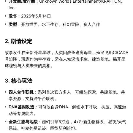
开发商/发行商
：Unknown Worlds Entertainment/KRAFTON,
Inc.
发售
：2026年5月14日
类型
：开放世界、水下生存、科幻冒险、多人合作
2. 剧情设定
故事发生在全新外星星球，人类因战争逃离母星，殖民飞船CICADA
号迫降，玩家作为幸存者，需在未知深海求生、建造基地、揭开星
球秘密与人类未来的真相。
3. 核心玩法
四人合作联机
：系列首次官方多人，可组队探索、共建基地、共
享资源，支持跨平台联机。
DNA基因改造
：可修改自身DNA，解锁水下呼吸、抗压、高速游
动等专属能力。
全新生态与地貌
：虚幻引擎5打造，4+种新生物群系、昼夜/天气
系统、神秘外星遗迹、巨型新利维坦。