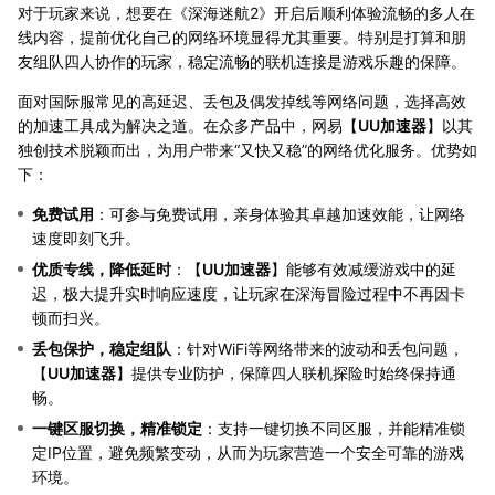
对于玩家来说，想要在《深海迷航2》开启后顺利体验流畅的多人在
线内容，提前优化自己的网络环境显得尤其重要。特别是打算和朋
友组队四人协作的玩家，稳定流畅的联机连接是游戏乐趣的保障。
面对国际服常见的高延迟、丢包及偶发掉线等网络问题，选择高效
的加速工具成为解决之道。在众多产品中，网易【
UU加速器
】以其
独创技术脱颖而出，为用户带来“又快又稳”的网络优化服务。优势如
下：
免费试用
：可参与免费试用，亲身体验其卓越加速效能，让网络
速度即刻飞升。
优质专线，降低延时
：【
UU加速器
】能够有效减缓游戏中的延
迟，极大提升实时响应速度，让玩家在深海冒险过程中不再因卡
顿而扫兴。
丢包保护，稳定组队
：针对WiFi等网络带来的波动和丢包问题，
【
UU加速器
】提供专业防护，保障四人联机探险时始终保持通
畅。
一键区服切换，精准锁定
：支持一键切换不同区服，并能精准锁
定IP位置，避免频繁变动，从而为玩家营造一个安全可靠的游戏
环境。