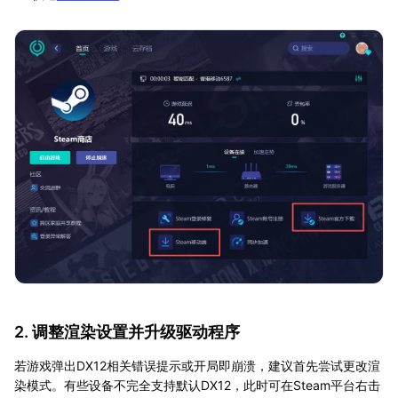
2. 调整渲染设置并升级驱动程序
若游戏弹出DX12相关错误提示或开局即崩溃，建议首先尝试更改渲
染模式。有些设备不完全支持默认DX12，此时可在Steam平台右击