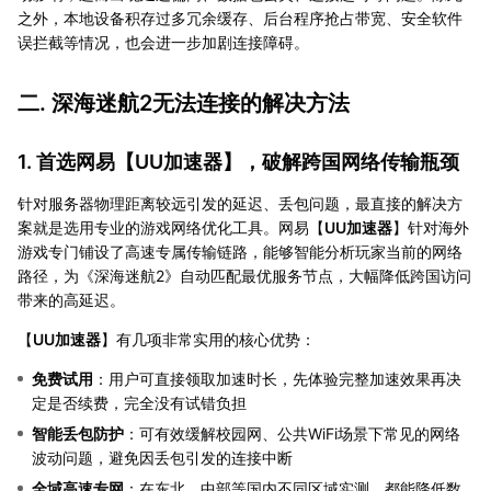
之外，本地设备积存过多冗余缓存、后台程序抢占带宽、安全软件
误拦截等情况，也会进一步加剧连接障碍。
二. 深海迷航2无法连接的解决方法
1. 首选网易【
UU加速器
】，破解跨国网络传输瓶颈
针对服务器物理距离较远引发的延迟、丢包问题，最直接的解决方
案就是选用专业的游戏网络优化工具。网易【
UU加速器
】针对海外
游戏专门铺设了高速专属传输链路，能够智能分析玩家当前的网络
路径，为《深海迷航2》自动匹配最优服务节点，大幅降低跨国访问
带来的高延迟。
【
UU加速器
】有几项非常实用的核心优势：
免费试用
：用户可直接领取加速时长，先体验完整加速效果再决
定是否续费，完全没有试错负担
智能丢包防护
：可有效缓解校园网、公共WiFi场景下常见的网络
波动问题，避免因丢包引发的连接中断
全域高速专网
：在东北、中部等国内不同区域实测，都能降低数