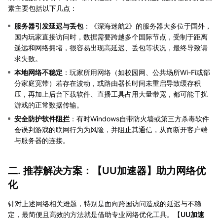
素主要包括以下几点：
服务器引发延迟与丢包
：《深海迷航2》的服务器大多位于国外，
国内玩家直接访问时，数据需要跨越多个国际节点，受制于距离
遥远和网络拥堵，很容易出现高延迟、丢包等状况，最终导致请
求失败。
本地网络不稳定
：玩家所用网络（如校园网、公共场所Wi-Fi或部
分家庭宽带）若存在波动，或路由器长时间未重启导致缓存积
压，再加上后台下载软件、直播工具占用大量带宽，都可能干扰
游戏的正常数据传输。
安全防护软件阻拦
：有时Windows自带防火墙或第三方杀毒软件
会误判游戏的联网行为为风险，并阻止其通信，从而断开客户端
与服务器的连接。
二. 推荐解决方案：【
UU加速器
】助力网络优
化
针对上述网络相关难题，特别是面向跨国访问造成的延迟与不稳
定，最简便且高效的方法就是借助专业网络优化工具。【
UU加速