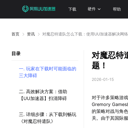
下载
硬件
帮助
首页
资讯
对魔忍特遣队怎么下载：使用UU加速器解决网
对魔忍特
目录
题！
一. 玩家在下载时可能面临的
三大障碍
2026-01-15
二. 高效解决方案：借助
对于许多策略游
【UU加速器】扫清障碍
Gremory G
的策略对战与角
三. 详细步骤：从下载到畅玩
关。由于其国际
《对魔忍特遣队》