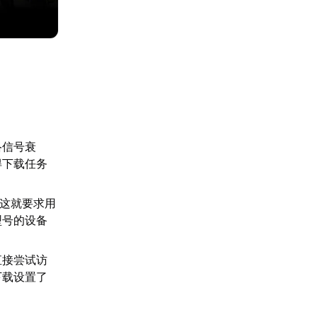
：
络信号衰
得下载任务
，这就要求用
型号的设备
直接尝试访
下载设置了