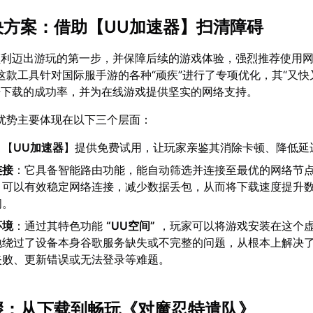
解决方案：借助【
UU加速器
】扫清障碍
顺利迈出游玩的第一步，并保障后续的游戏体验，强烈推荐使用
这款工具针对国际服手游的各种“顽疾”进行了专项优化，其“又快
升下载的成功率，并为在线游戏提供坚实的网络支持。
优势主要体现在以下三个层面：
：【
UU加速器
】提供免费试用，让玩家亲鉴其消除卡顿、降低延
连接
：它具备智能路由功能，能自动筛选并连接至最优的网络节
，可以有效稳定网络连接，减少数据丢包，从而将下载速度提升
间。
环境
：通过其特色功能
“UU空间”
，玩家可以将游戏安装在这个
地绕过了设备本身谷歌服务缺失或不完整的问题，从根本上解决
失败、更新错误或无法登录等难题。
步骤：从下载到畅玩《对魔忍特遣队》