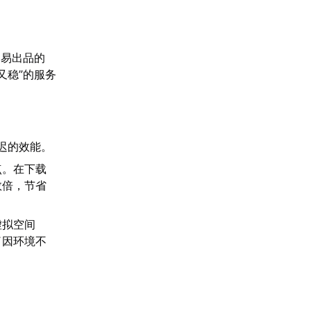
网易出品的
又稳”的服务
迟的效能。
点。在下载
数倍，节省
虚拟空间
了因环境不