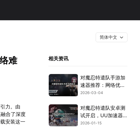
简体中文
网络难
相关资讯
对魔忍特遣队手游加
速器推荐：网络优化
指南！
2026-03-04
吸引力。由
对魔忍特遣队安卓测
更融合了深度
试开启，UU加速器
下载安装这一
助力畅玩！
2026-01-15