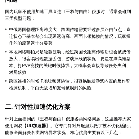
国内玩家不使用加速工具直连《王权与自由》俄服时，通常会碰到
三类典型问题：
中俄两国物理距离跨度大，跨国传输需要经过多层路由节点，直
连状态下基本都会出现延迟偏高、画面卡顿掉帧的情况，玩家操
作的响应延迟十分显著
本地网络哪怕只是轻微波动，经过跨国长距离传输后也会被成倍
放大，很容易出现数据丢包、游戏掉线的状况，要是在刷高难副
本、打PVP竞技的关键时候掉线，大概率会直接导致任务失利、
对局落败
跨区连接的时候IP地址频繁跳转，很容易触发游戏内置的反作弊
检测机制，平白无故增加账号被误封的风险
二. 针对性加速优化方案
针对上面提到的《王权与自由》俄服各类网络问题，这里推荐大家
使用网易【
UU加速器
】。它专门针对外服游戏做了技术优化适配，
能够全面解决各类网络异常状况，核心优势主要有以下几点：