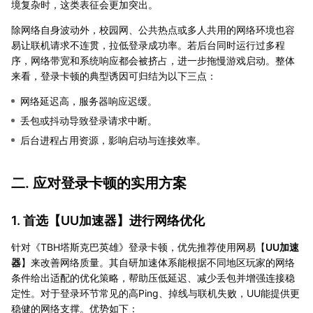
境复杂时，这类表征会更加突出。
除网络自身波动外，校园网、公共热点或多人共用的网络环境也容
易让联机请求不连贯，拉低登录成功率。若后台同时运行过多程
序，网络带宽和系统响应都会被挤占，进一步拖慢游戏启动。整体
来看，登录卡顿的典型诱因可归结为以下三点：
网络延迟高，服务器响应迟缓。
丢包或抖动导致登录请求中断。
后台进程占用资源，影响启动与连接效率。
二. 应对登录卡顿的实用方案
1. 首选【
UU加速器
】进行网络优化
针对《TBH塔斯克巴英雄》登录卡顿，优先推荐使用网易【
UU加速
器
】来改善网络质量。其自研加速体系能根据不同地区玩家的网络
条件给出适配的优化策略，帮助压低延迟、减少丢包并增强连接稳
定性。对于登录环节常见的高Ping、掉线与联机失败，UU能提供更
稳健的网络支撑。优势如下：