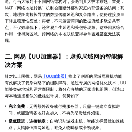
通。可当大家处于不同网络结构时，会遇到几大技术难题：首先，
NAT（网络地址转换）机制会阻断外部对家庭内部设备的访问；其
次，地理距离拉长导致的数据传输延迟和复杂路由，使得连接质量
下降且稳定性变差；再者，不同运营商间的数据流经多级公共节
点，不仅效率低下，还容易产生延迟和丢包等现象。这些因素综合
作用，使得跨区域、跨网络的本地联机变得异常困难甚至无法实
现。
二. 网易【
UU加速器
】：虚拟局域网的智能解
决方案
针对以上困扰，网易
【
UU加速器
】
推出了创新的局域网联机功能，
有效解决了复杂网络下的组队障碍。通过专属的网络优化技术，UU
能够突破地域和运营商限制，将分布各地的玩家虚拟组网，创造出
与本地连接相似的低延迟环境。优势如下：
完全免费
：无需额外设备或付费服务器，只需一键建立虚拟房
间，就能邀请各地好友加入，不再为昂贵硬件烦恼。
极低延迟，连接稳定
：自动识别游戏主机，智能选择最优加速线
路，大幅降低跨网延迟，避免人物瞬移或卡顿现象。