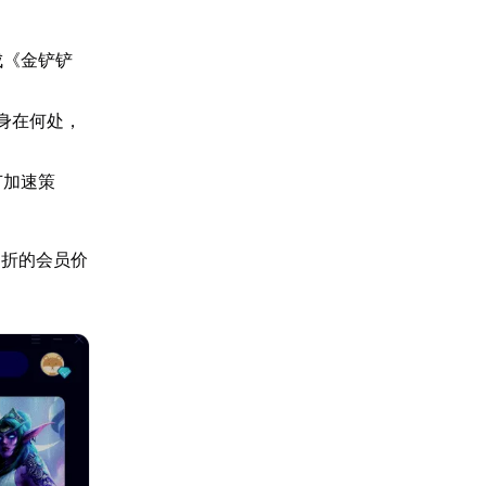
成《金铲铲
身在何处，
节加速策
9折的会员价