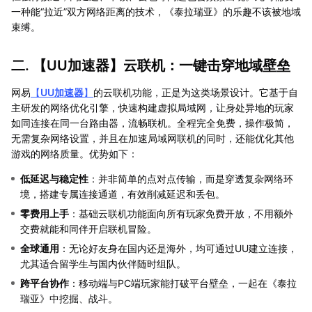
一种能“拉近”双方网络距离的技术，《泰拉瑞亚》的乐趣不该被地域
束缚。
二. 【
UU加速器
】云联机：一键击穿地域壁垒
网易
【
UU加速器
】
的云联机功能，正是为这类场景设计。它基于自
主研发的网络优化引擎，快速构建虚拟局域网，让身处异地的玩家
如同连接在同一台路由器，流畅联机。全程完全免费，操作极简，
无需复杂网络设置，并且在加速局域网联机的同时，还能优化其他
游戏的网络质量。优势如下：
低延迟与稳定性
：并非简单的点对点传输，而是穿透复杂网络环
境，搭建专属连接通道，有效削减延迟和丢包。
零费用上手
：基础云联机功能面向所有玩家免费开放，不用额外
交费就能和同伴开启联机冒险。
全球通用
：无论好友身在国内还是海外，均可通过UU建立连接，
尤其适合留学生与国内伙伴随时组队。
跨平台协作
：移动端与PC端玩家能打破平台壁垒，一起在《泰拉
瑞亚》中挖掘、战斗。