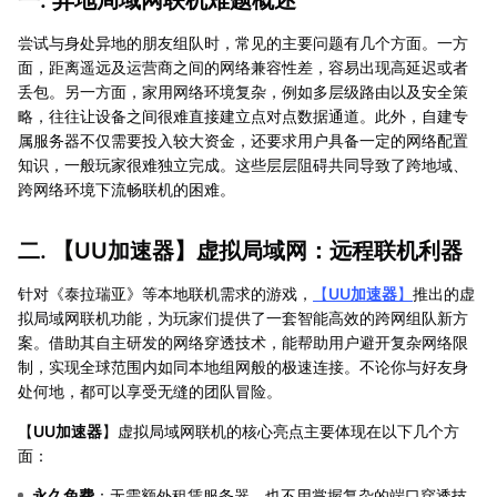
尝试与身处异地的朋友组队时，常见的主要问题有几个方面。一方
面，距离遥远及运营商之间的网络兼容性差，容易出现高延迟或者
丢包。另一方面，家用网络环境复杂，例如多层级路由以及安全策
略，往往让设备之间很难直接建立点对点数据通道。此外，自建专
属服务器不仅需要投入较大资金，还要求用户具备一定的网络配置
知识，一般玩家很难独立完成。这些层层阻碍共同导致了跨地域、
跨网络环境下流畅联机的困难。
二. 【
UU加速器
】虚拟局域网：远程联机利器
针对《泰拉瑞亚》等本地联机需求的游戏，
【
UU加速器
】
推出的虚
拟局域网联机功能，为玩家们提供了一套智能高效的跨网组队新方
案。借助其自主研发的网络穿透技术，能帮助用户避开复杂网络限
制，实现全球范围内如同本地组网般的极速连接。不论你与好友身
处何地，都可以享受无缝的团队冒险。
【
UU加速器
】虚拟局域网联机的核心亮点主要体现在以下几个方
面：
永久免费
：无需额外租赁服务器，也不用掌握复杂的端口穿透技