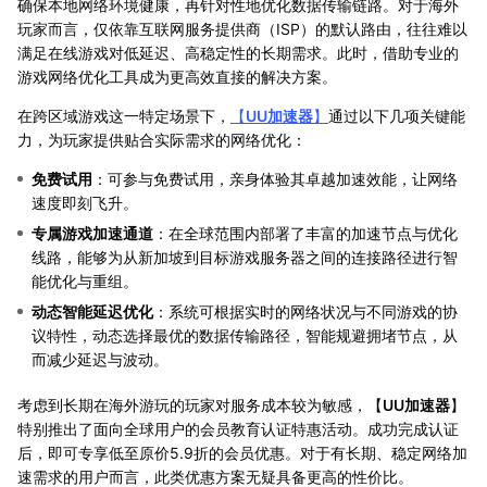
确保本地网络环境健康，再针对性地优化数据传输链路。对于海外
玩家而言，仅依靠互联网服务提供商（ISP）的默认路由，往往难以
满足在线游戏对低延迟、高稳定性的长期需求。此时，借助专业的
游戏网络优化工具成为更高效直接的解决方案。
在跨区域游戏这一特定场景下，
【
UU加速器
】
通过以下几项关键能
力，为玩家提供贴合实际需求的网络优化：
免费试用
：可参与免费试用，亲身体验其卓越加速效能，让网络
速度即刻飞升。
专属游戏加速通道
：在全球范围内部署了丰富的加速节点与优化
线路，能够为从新加坡到目标游戏服务器之间的连接路径进行智
能优化与重组。
动态智能延迟优化
：系统可根据实时的网络状况与不同游戏的协
议特性，动态选择最优的数据传输路径，智能规避拥堵节点，从
而减少延迟与波动。
考虑到长期在海外游玩的玩家对服务成本较为敏感，【
UU加速器
】
特别推出了面向全球用户的会员教育认证特惠活动。成功完成认证
后，即可专享低至原价5.9折的会员优惠。对于有长期、稳定网络加
速需求的用户而言，此类优惠方案无疑具备更高的性价比。