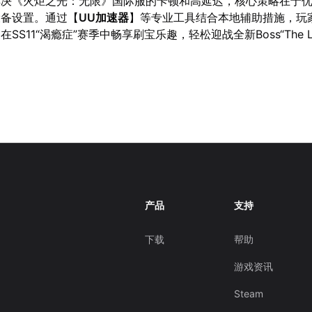
解决《火炬之光：无限》国际服的卡顿和高延迟，核心策略在于
设备设置。通过【
UU加速器
】等专业工具结合本地辅助措施，玩
SS11“渴瘾症”赛季中畅享刷宝乐趣，轻松迎战全新Boss“The L
产品
支持
下载
帮助
游戏资讯
Steam