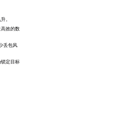
飞升。
造高效的数
。
少丢包风
确锁定目标