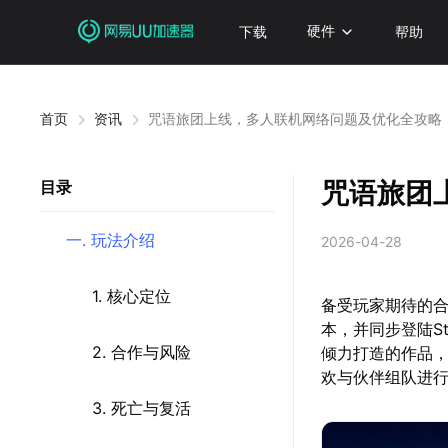
下载
硬件
帮助
首页
资讯
咒语旅团上线，多人联机网络问题及优化全攻略
咒语旅团
目录
一. 玩法介绍
2026-04-28
1. 核心定位
备受玩家期待的合作
本，并同步登陆Ste
2. 合作与风险
倾力打造的作品
欢与伙伴组队进
3. 死亡与复活