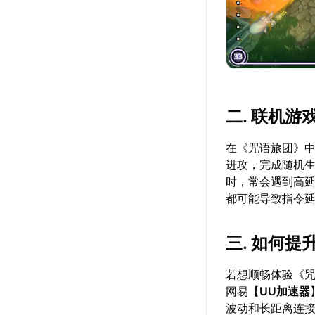
二. 联机
在《咒语旅团》中
进攻，完成随机
时，常会遇到高
都可能导致指令
三. 如何
若想顺畅体验《
网易【
UU加速器
波动和长距离连