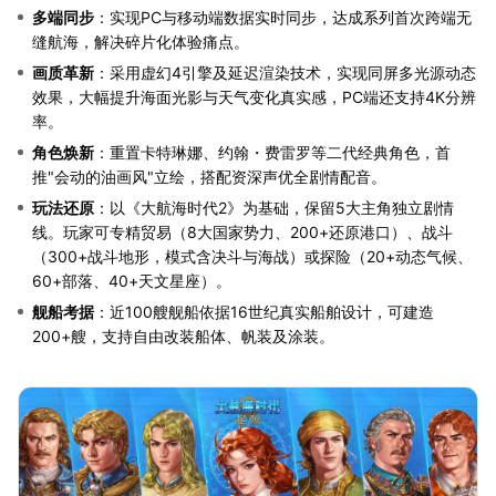
多端同步
：实现PC与移动端数据实时同步，达成系列首次跨端无
缝航海，解决碎片化体验痛点。
画质革新
：采用虚幻4引擎及延迟渲染技术，实现同屏多光源动态
效果，大幅提升海面光影与天气变化真实感，PC端还支持4K分辨
率。
角色焕新
：重置卡特琳娜、约翰・费雷罗等二代经典角色，首
推"会动的油画风"立绘，搭配资深声优全剧情配音。
玩法还原
：以《大航海时代2》为基础，保留5大主角独立剧情
线。玩家可专精贸易（8大国家势力、200+还原港口）、战斗
（300+战斗地形，模式含决斗与海战）或探险（20+动态气候、
60+部落、40+天文星座）。
舰船考据
：近100艘舰船依据16世纪真实船舶设计，可建造
200+艘，支持自由改装船体、帆装及涂装。