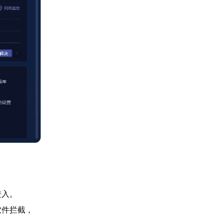
进入。
软件拦截，