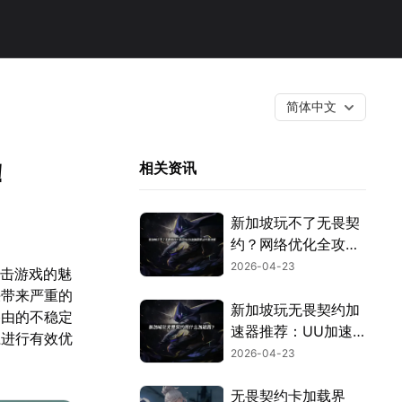
简体中文
！
相关资讯
新加坡玩不了无畏契
约？网络优化全攻略
与UU加速器应用！
2026-04-23
射击游戏的魅
决带来严重的
新加坡玩无畏契约加
路由的不稳定
速器推荐：UU加速
径进行有效优
器深度解析！
2026-04-23
无畏契约卡加载界