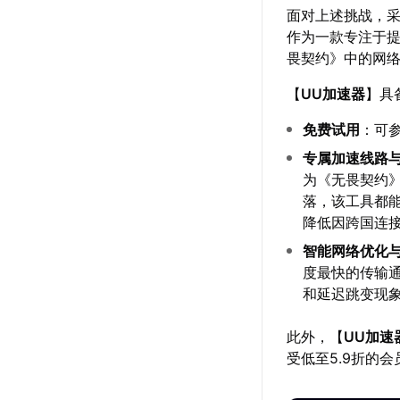
面对上述挑战，
作为一款专注于
畏契约》中的网
【
UU加速器
】具
免费试用
：可
专属加速线路
为《无畏契约
落，该工具都
降低因跨国连
智能网络优化
度最快的传输
和延迟跳变现
此外，【
UU加速
受低至5.9折的