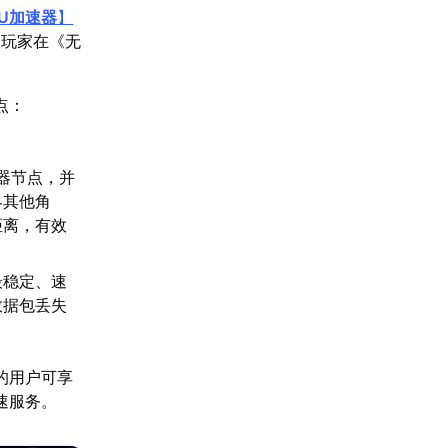
U加速器
】
坡玩家在《无
点：
。
器节点，并
界其他角
距离，有效
最稳定、速
数据包丢失
的用户可享
速服务。