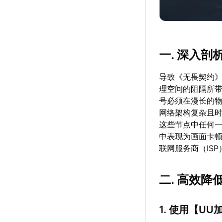
一. 深入
导致《无畏契约
理空间的阻隔所
号必须在漫长的
网络架构复杂且
这些节点中任何
中表现为画面卡
联网服务商（IS
二. 高效
1. 使用【
UU