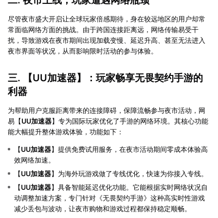
二. 夜市上线，玩家遭遇网络瓶颈
尽管夜市盛大开启让全球玩家倍感期待，身在较远地区的用户却常
常面临网络方面的挑战。由于跨国连接距离远，网络传输易受干
扰，导致游戏在夜市期间出现加载变慢、延迟升高、甚至无法进入
夜市界面等状况，从而影响限时活动的参与体验。
三. 【
UU加速器
】：玩家畅享无畏契约手游的
利器
为帮助用户克服距离带来的连接障碍，保障流畅参与夜市活动，网
易【
UU加速器
】专为国际玩家优化了手游的网络环境。其核心功能
能大幅提升整体游戏体验，功能如下：
【
UU加速器
】提供免费试用服务，在夜市活动期间零成本体验高
效网络加速。
【
UU加速器
】为海外玩游戏做了专线优化，快速为你接入专线。
【
UU加速器
】具备智能延迟优化功能。它能根据实时网络状况自
动调整加速方案，专门针对《无畏契约手游》这种高实时性游戏
减少丢包与波动，让夜市购物和游戏过程都保持稳定顺畅。