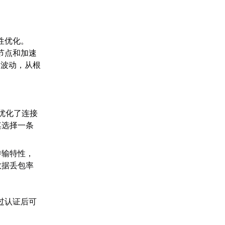
性优化。
节点和加速
络波动，从根
。
优化了连接
其选择一条
传输特性，
数据丢包率
过认证后可