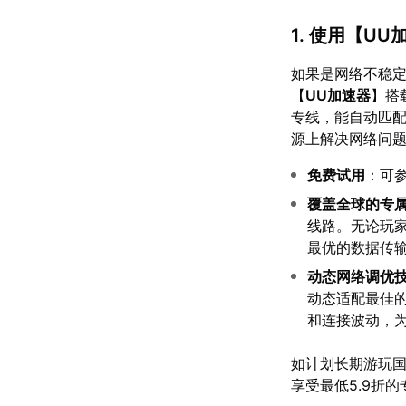
1. 使用【
UU
如果是网络不稳
【
UU加速器
】搭
专线，能自动匹
源上解决网络问
免费试用
：可
覆盖全球的专
线路。无论玩
最优的数据传
动态网络调优
动态适配最佳
和连接波动，
如计划长期游玩
享受最低5.9折