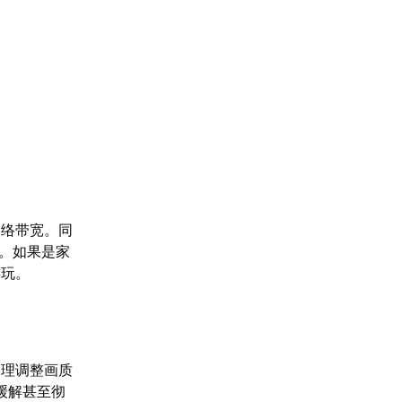
网络带宽。同
题。如果是家
游玩。
合理调整画质
缓解甚至彻