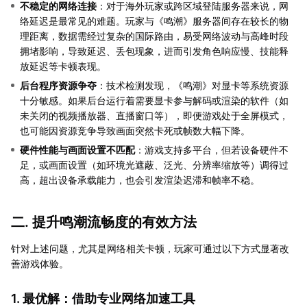
不稳定的网络连接
：对于海外玩家或跨区域登陆服务器来说，网
络延迟是最常见的难题。玩家与《鸣潮》服务器间存在较长的物
理距离，数据需经过复杂的国际路由，易受网络波动与高峰时段
拥堵影响，导致延迟、丢包现象，进而引发角色响应慢、技能释
放延迟等卡顿表现。
后台程序资源争夺
：技术检测发现，《鸣潮》对显卡等系统资源
十分敏感。如果后台运行着需要显卡参与解码或渲染的软件（如
未关闭的视频播放器、直播窗口等），即便游戏处于全屏模式，
也可能因资源竞争导致画面突然卡死或帧数大幅下降。
硬件性能与画面设置不匹配
：游戏支持多平台，但若设备硬件不
足，或画面设置（如环境光遮蔽、泛光、分辨率缩放等）调得过
高，超出设备承载能力，也会引发渲染迟滞和帧率不稳。
二. 提升鸣潮流畅度的有效方法
针对上述问题，尤其是网络相关卡顿，玩家可通过以下方式显著改
善游戏体验。
1. 最优解：借助专业网络加速工具