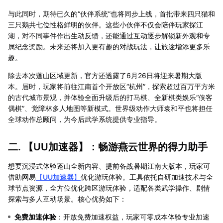
与此同时，期待已久的“伙伴系统”也将同步上线，首批带来四只猫和
三只鹅共七位性格鲜明的伙伴。这些小伙伴不仅会陪伴玩家探江
湖，对不同事件作出生动反馈，还能通过互动逐步解锁新外观和专
属纪念奖励。未来还将加入更有趣的对战玩法，让旅途增添更多乐
趣。
除去本次蓬山区域更新，官方还透露了6月26日将迎来暑期大版
本。届时，玩家将前往江南首个开放区“杭州”，探索超过百万平方米
的古代城市景观，并体验全面升级后的打马棋、全新棋类娱乐“侠客
偶棋”、觉障林多人地图等新模式。世界级动作大师袁和平也将担任
全球动作总顾问，为今后武学系统提供专业指导。
二. 【
UU加速器
】：畅游燕云世界的得力助手
想要沉浸式体验蓬山全新内容、提前备战暑期江南大版本，玩家可
借助网易
【
UU加速器
】
优化游玩体验。工具依托自研加速技术与全
球节点资源，全方位优化跨区游玩体验，适配各类武学操作、剧情
探索与多人互动场景。核心优势如下：
免费加速体验
：开放免费加速权益，玩家可零成本体验专业加速