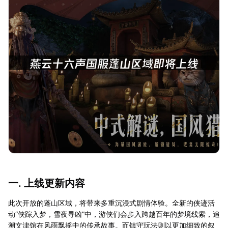
一. 上线更新内容
此次开放的蓬山区域，将带来多重沉浸式剧情体验。全新的侠迹活
动“侠踪入梦，雪夜寻凶”中，游侠们会步入跨越百年的梦境线索，追
溯文津馆在风雨飘摇中的传承故事。而镇守玩法则以更加细致的叙