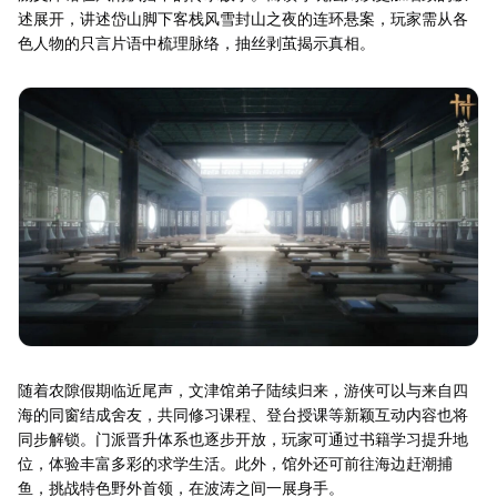
述展开，讲述岱山脚下客栈风雪封山之夜的连环悬案，玩家需从各
色人物的只言片语中梳理脉络，抽丝剥茧揭示真相。
随着农隙假期临近尾声，文津馆弟子陆续归来，游侠可以与来自四
海的同窗结成舍友，共同修习课程、登台授课等新颖互动内容也将
同步解锁。门派晋升体系也逐步开放，玩家可通过书籍学习提升地
位，体验丰富多彩的求学生活。此外，馆外还可前往海边赶潮捕
鱼，挑战特色野外首领，在波涛之间一展身手。