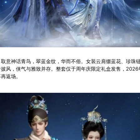
：取意神话青鸟，翠蓝金纹，华而不俗。女装云肩缀蓝花、珍珠
披风，侠气与雅致并存。整套仅于周年庆限定礼盒发售，2026年
不再返场。