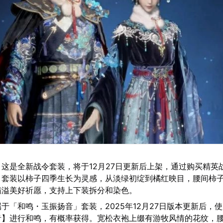
：这是全新战令套装，将于12月27日更新后上架，通过购买精英
。套装以柿子四季生长为灵感，从淡绿初绽到橘红映目，腰间柿
满溢美好祈愿，支持上下装拆分和染色。
属于「和鸣・玉振扬音」套装，2025年12月27日版本更新后，
音】进行和鸣，有概率获得。宽松衣袍上缀有游牧风情的花纹，