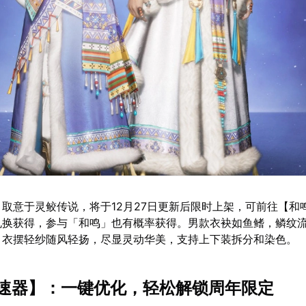
：取意于灵鲛传说，将于12月27日更新后限时上架，可前往【和
兑换获得，参与「和鸣」也有概率获得。男款衣袂如鱼鳍，鳞纹
，衣摆轻纱随风轻扬，尽显灵动华美，支持上下装拆分和染色。
速器
】：一键优化，轻松解锁周年限定