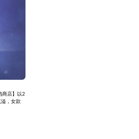
鸣商店】以2
流溢，女款