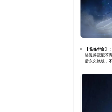
【雀临华台】
装翼善冠配苍青
后永久绝版，