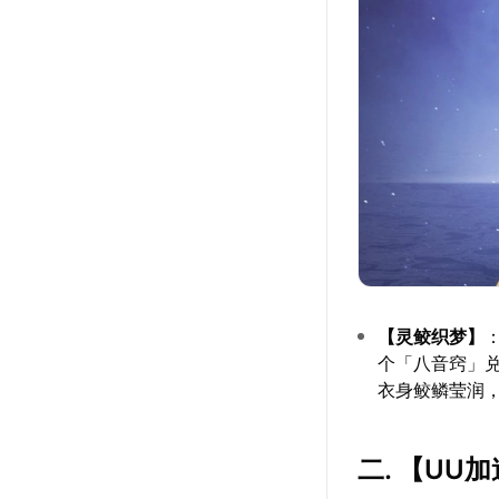
【灵鲛织梦】
个「八音窍」
衣身鲛鳞莹润
二. 【
UU加