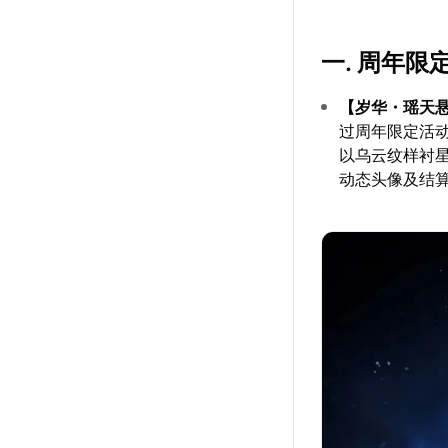
一. 周年限
【岁华・瑶天
过周年限定活
以乌云纹样衬
动态头像及结