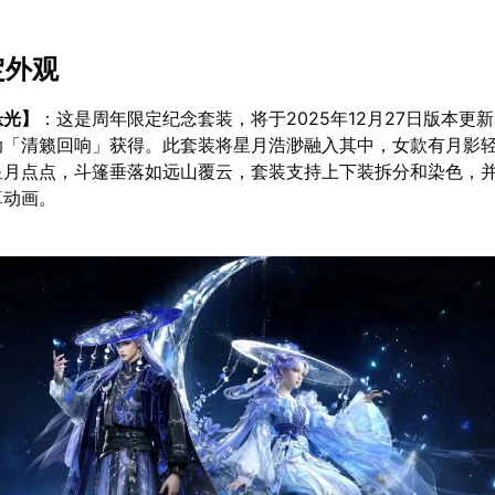
定外观
悬光】
：这是周年限定纪念套装，将于2025年12月27日版本更
动「清籁回响」获得。此套装将星月浩渺融入其中，女款有月影
星月点点，斗篷垂落如远山覆云，套装支持上下装拆分和染色，
算动画。