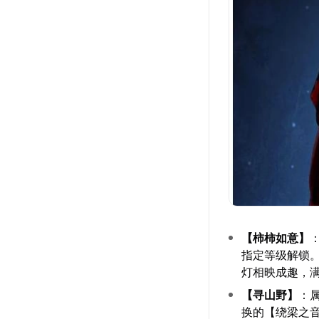
【柿柿如意】
指定等级解锁
灯相映成趣，
【寻山野】
：
换的【绕梁之