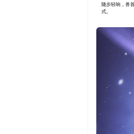
随步轻响，兽
式。