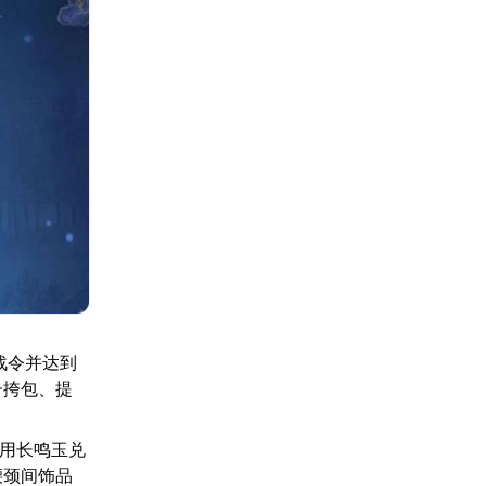
战令并达到
子挎包、提
使用长鸣玉兑
腰颈间饰品