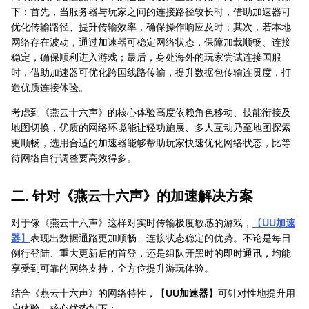
下：首先，当服务器与玩家之间的连接路径较长时，借助加速器可
优化传输路径、提升传输效率，确保操作响应及时；其次，若本地
网络存在波动，通过加速器可稳定网络状态，保障加载顺畅、连接
稳定，确保顺利进入游戏；最后，身处海外的玩家尝试连接国服
时，借助加速器可优化跨国线路传输，提升数据包传输连贯度，打
造优质连接体验。
考虑到《燕云十六声》的核心体验高度依赖角色移动、技能衔接及
地图切换，优质的网络环境能让轻功施展、多人互动乃至地图探索
更顺畅，选用合适的加速器能够帮助玩家快速优化网络状态，比等
待网络自行调整要高效得多。
二. 针对《燕云十六声》的加速解决方案
对于像《燕云十六声》这样对实时传输极度敏感的游戏，
【
UU加速
器
】
表现出数据通路更加顺畅、连接状态稳定的优势。不论是每日
例行登陆、重大更新后的首登，还是组队开黑时的即时通讯，均能
享受到可靠的网络支持，全方位提升游玩体验。
结合《燕云十六声》的网络特性，【
UU加速器
】可针对性地提升用
户体验，核心优势如下：