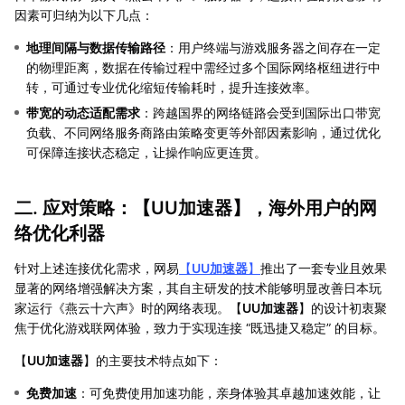
因素可归纳为以下几点：
地理间隔与数据传输路径
：用户终端与游戏服务器之间存在一定
的物理距离，数据在传输过程中需经过多个国际网络枢纽进行中
转，可通过专业优化缩短传输耗时，提升连接效率。
带宽的动态适配需求
：跨越国界的网络链路会受到国际出口带宽
负载、不同网络服务商路由策略变更等外部因素影响，通过优化
可保障连接状态稳定，让操作响应更连贯。
二. 应对策略：【
UU加速器
】，海外用户的网
络优化利器
针对上述连接优化需求，网易
【
UU加速器
】
推出了一套专业且效果
显著的网络增强解决方案，其自主研发的技术能够明显改善日本玩
家运行《燕云十六声》时的网络表现。【
UU加速器
】的设计初衷聚
焦于优化游戏联网体验，致力于实现连接 “既迅捷又稳定” 的目标。
【
UU加速器
】的主要技术特点如下：
免费加速
：可免费使用加速功能，亲身体验其卓越加速效能，让