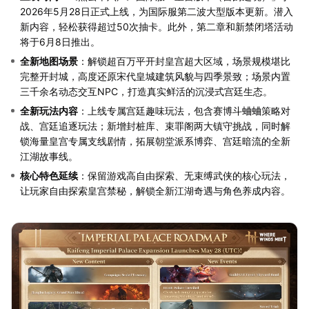
2026年5月28日正式上线，为国际服第二波大型版本更新。潜入
新内容，轻松获得超过50次抽卡。此外，第二章和新禁闭塔活动
将于6月8日推出。
全新地图场景
：解锁超百万平开封皇宫超大区域，场景规模堪比
完整开封城，高度还原宋代皇城建筑风貌与四季景致；场景内置
三千余名动态交互NPC，打造真实鲜活的沉浸式宫廷生态。
全新玩法内容
：上线专属宫廷趣味玩法，包含赛博斗蛐蛐策略对
战、宫廷追逐玩法；新增封桩库、束罪阁两大镇守挑战，同时解
锁海量皇宫专属支线剧情，拓展朝堂派系博弈、宫廷暗流的全新
江湖故事线。
核心特色延续
：保留游戏高自由探索、无束缚武侠的核心玩法，
让玩家自由探索皇宫禁秘，解锁全新江湖奇遇与角色养成内容。