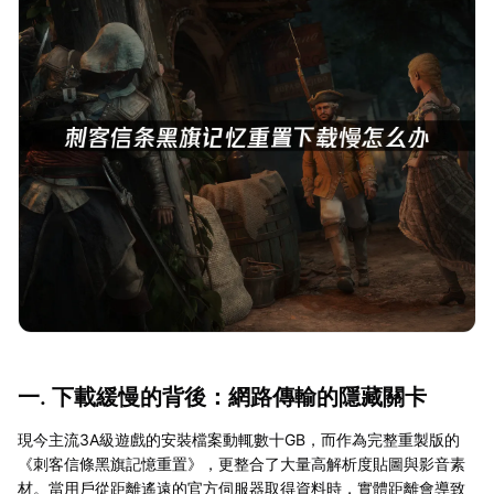
一. 下載緩慢的背後：網路傳輸的隱藏關卡
現今主流3A級遊戲的安裝檔案動輒數十GB，而作為完整重製版的
《刺客信條黑旗記憶重置》，更整合了大量高解析度貼圖與影音素
材。當用戶從距離遙遠的官方伺服器取得資料時，實體距離會導致