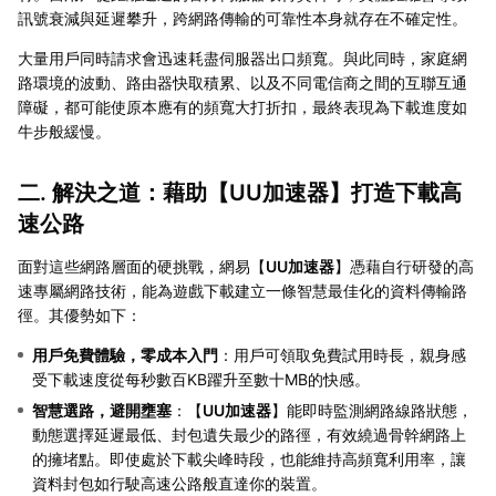
訊號衰減與延遲攀升，跨網路傳輸的可靠性本身就存在不確定性。
大量用戶同時請求會迅速耗盡伺服器出口頻寬。與此同時，家庭網
路環境的波動、路由器快取積累、以及不同電信商之間的互聯互通
障礙，都可能使原本應有的頻寬大打折扣，最終表現為下載進度如
牛步般緩慢。
二. 解決之道：藉助【
UU加速器
】打造下載高
速公路
面對這些網路層面的硬挑戰，網易【
UU加速器
】憑藉自行研發的高
速專屬網路技術，能為遊戲下載建立一條智慧最佳化的資料傳輸路
徑。其優勢如下：
用戶免費體驗，零成本入門
：用戶可領取免費試用時長，親身感
受下載速度從每秒數百KB躍升至數十MB的快感。
智慧選路，避開壅塞
：【
UU加速器
】能即時監測網路線路狀態，
動態選擇延遲最低、封包遺失最少的路徑，有效繞過骨幹網路上
的擁堵點。即使處於下載尖峰時段，也能維持高頻寬利用率，讓
資料封包如行駛高速公路般直達你的裝置。