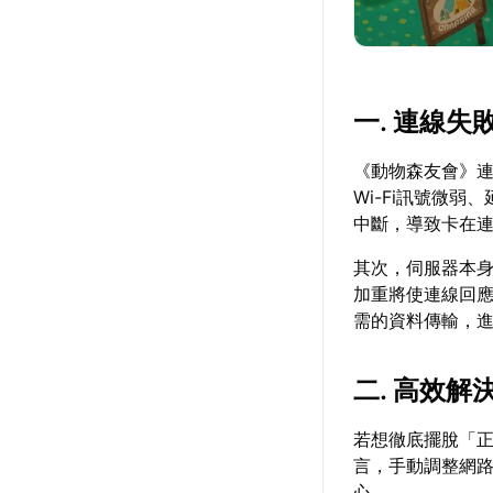
一. 連線
《動物森友會》
Wi-Fi訊號微
中斷，導致卡在
其次，伺服器本
加重將使連線回應
需的資料傳輸，
二. 高效
若想徹底擺脫「正
言，手動調整網
心。