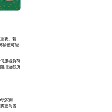
關重要。若
料傳輸便可能
，伺服器負荷
能阻擋遊戲所
h玩家而
具將更為省