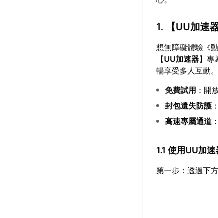
1. 【
UU加速
想無障礙體驗《動
【
UU加速器
】專
暢享受多人互動
免費試用
：開
封包遺失防護
高速專屬通道
1.1 使用UU
第一步：透過下