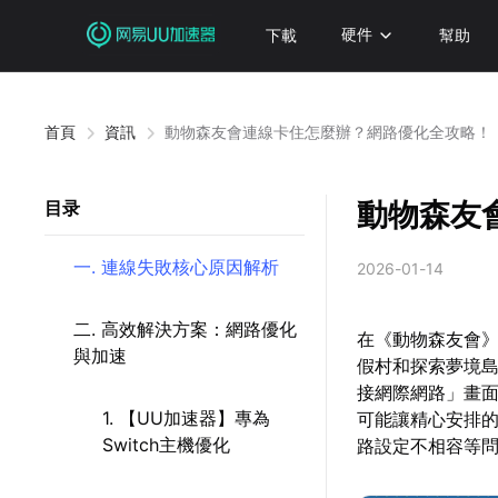
下載
硬件
幫助
首頁
資訊
動物森友會連線卡住怎麼辦？網路優化全攻略！
動物森友
目录
一. 連線失敗核心原因解析
2026-01-14
二. 高效解決方案：網路優化
在《動物森友會》
與加速
假村和探索夢境島
接網際網路」畫
1. 【UU加速器】專為
可能讓精心安排
Switch主機優化
路設定不相容等