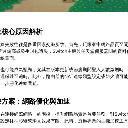
失敗核心原因解析
連線失敗往往是多重因素交織所致。首先，玩家家中網路品質至
弱、延遲偏高或發生封包遺失，Switch主機與任天堂伺服器間的資
連線畫面。
身也可能成為瓶頸，尤其在版本更新或節慶期間登入人數激增時
遲緩甚至逾時。此外，路由器的NAT連線類型設定或防火牆可
進一步惡化連線問題。
解決方案：網路優化與加速
在連接網際網路」的困擾，提升網路品質是首要任務。對Switc
路設定往往步驟繁瑣且效果有限。此時，透過專業的主機加速工