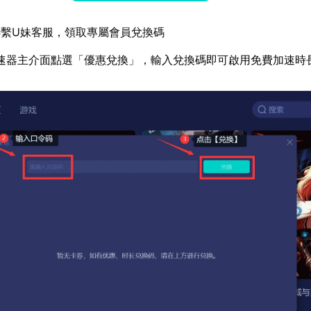
繫U妹客服，領取專屬會員兌換碼
速器主介面點選「優惠兌換」，輸入兌換碼即可啟用免費加速時