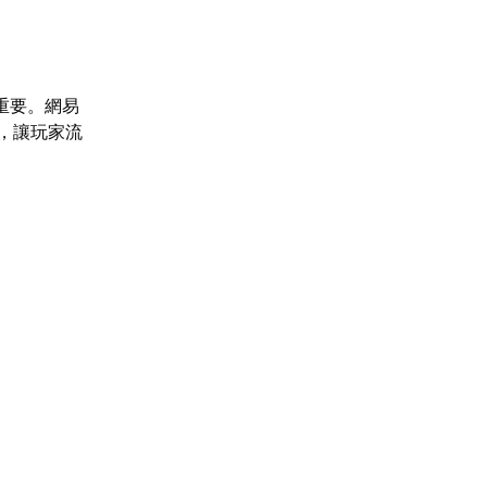
重要。網易
題，讓玩家流
題