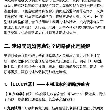
導致島嶼連線失敗的因素較多，但歸根結底，網路問題最為關鍵。
首先，若網路延遲較高或訊號不穩定，就很容易在資料交換過程中
產生中斷。《集合啦動物森友會》的伺服器通常部署在海外，玩家
受限於物理距離及跨國網路傳輸，體驗容易受影響。其次，NAT類
型過於嚴格的話，會直接阻斷主機間的連線請求，成為玩家無法正
常進入他人島嶼的一大障礙。此外，家中Wi-Fi訊號弱或使用高峰期
網路壅塞，也會導致多人在線時連線斷線或失敗。
二. 連線問題如何應對？網路優化是關鍵
要想順暢連線到島嶼，優化網路環境才是根本之道。針對上述問
題，最有效的解決方案便是借助專業的加速工具。網易【
UU加速
器
】採用獨創網路優化技術，專為主機玩家解決高延遲、斷線、卡
頓等困擾，讓你的連線體驗更加穩定流暢。
1. 【
UU加速器
】——主機玩家的網路護航者
【
UU加速器
】針對《集合啦動物森友會》等Switch主機遊戲，提供
了高效、客製化的加速服務。其主要亮點包括：
免費試用
：可參與免費試用，親身體驗其卓越加速效能，讓網路