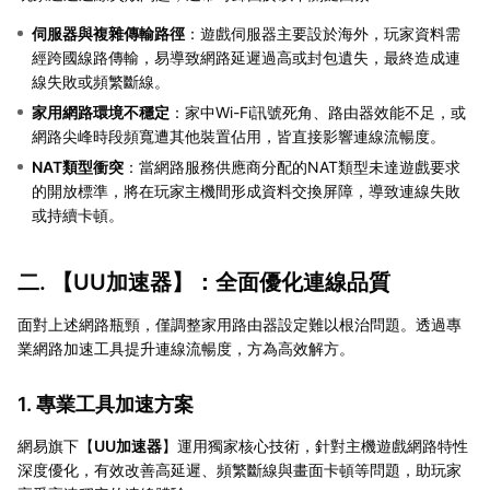
伺服器與複雜傳輸路徑
：遊戲伺服器主要設於海外，玩家資料需
經跨國線路傳輸，易導致網路延遲過高或封包遺失，最終造成連
線失敗或頻繁斷線。
家用網路環境不穩定
：家中Wi-Fi訊號死角、路由器效能不足，或
網路尖峰時段頻寬遭其他裝置佔用，皆直接影響連線流暢度。
NAT類型衝突
：當網路服務供應商分配的NAT類型未達遊戲要求
的開放標準，將在玩家主機間形成資料交換屏障，導致連線失敗
或持續卡頓。
二. 【
UU加速器
】：全面優化連線品質
面對上述網路瓶頸，僅調整家用路由器設定難以根治問題。透過專
業網路加速工具提升連線流暢度，方為高效解方。
1. 專業工具加速方案
網易旗下【
UU加速器
】運用獨家核心技術，針對主機遊戲網路特性
深度優化，有效改善高延遲、頻繁斷線與畫面卡頓等問題，助玩家