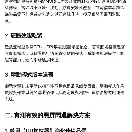
這款強調即時互動的MMORPG需與遊戲伺服器保持高速且穩定的資
料傳輸。當區域網路發生波動、頻寬突發性壅塞，或電信業者跨區
線路品質不佳導致封包遺失與延遲飆升時，極易觸發黑屏閃退狀
況。
2. 硬體效能吃緊
遊戲流暢運作需CPU、GPU與記憶體精密配合。若電腦規格僅達官
方最低需求，或背景執行過多資源佔用程式，系統將無法提供足夠
運算能力，進而引發黑屏閃退。
3. 驅動程式版本過舊
顯示卡驅動未更新或相容性不足也是常見觸發因素。驅動程式作為
硬體與作業系統的溝通橋樑，其穩定度與相容性直接影響遊戲運作
表現。
二. 實測有效的黑屏閃退解決方案
1. 啟用【
UU加速器
】強化連線品質