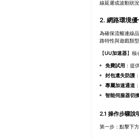
線延遲或波動狀
2. 網路環境
為確保流暢連線
路特性與遊戲類
【
UU加速器
】核
免費試用
：提
封包遺失防護
專屬加速通道
智能伺服器切
2.1 操作步驟說
第一步：點擊下