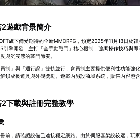
塔2遊戲背景簡介
OFT旗下備受期待的全新MMORPG，預定2025年11月18日於
幻5引擎開發，主打「全手動戰鬥」核心機制，強調操作技巧與即
深度與沉浸感的戰鬥節奏。
會員制」與「通行證」雙軌並行，會員制主要提供便利性功能強
務解鎖成長道具與外觀獎勵。遊戲內另設商城系統，販售內容包
之塔2下載與註冊完整教學
業
註冊前，請確認設備已連接穩定網路。由於伺服器架設较远，玩