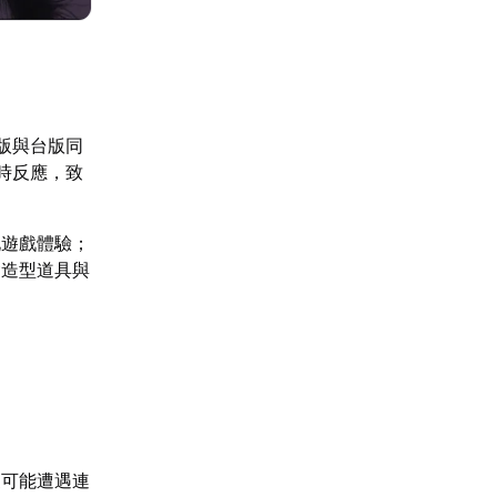
韓版與台版同
時反應，致
化遊戲體驗；
含造型道具與
家可能遭遇連