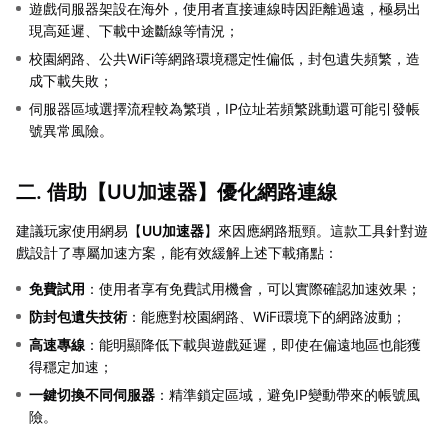
遊戲伺服器架設在海外，使用者直接連線時因距離過遠，極易出
現高延遲、下載中途斷線等情況；
校園網路、公共WiFi等網路環境穩定性偏低，封包遺失頻繁，造
成下載失敗；
伺服器區域選擇流程較為繁瑣，IP位址若頻繁跳動還可能引發帳
號異常風險。
二. 借助【
UU加速器
】優化網路連線
建議玩家使用網易【
UU加速器
】來因應網路瓶頸。這款工具針對遊
戲設計了專屬加速方案，能有效緩解上述下載痛點：
免費試用
：使用者享有免費試用機會，可以實際確認加速效果；
防封包遺失技術
：能應對校園網路、WiFi環境下的網路波動；
高速專線
：能明顯降低下載與遊戲延遲，即使在偏遠地區也能獲
得穩定加速；
一鍵切換不同伺服器
：精準鎖定區域，避免IP變動帶來的帳號風
險。