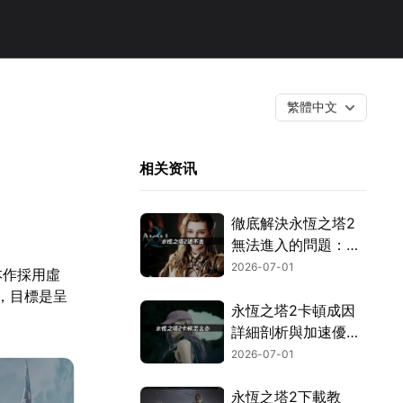
繁體中文
相关资讯
徹底解決永恆之塔2
無法進入的問題：繞
過網路封鎖與驗證機
2026-07-01
本作採用虛
制！
，目標是呈
永恆之塔2卡頓成因
詳細剖析與加速優化
全攻略！
2026-07-01
永恆之塔2下載教