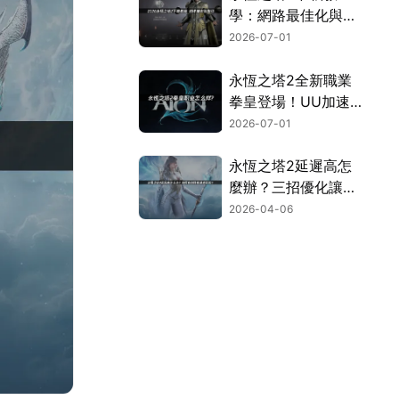
學：網路最佳化與完
整安裝流程指南！
2026-07-01
永恆之塔2全新職業
拳皇登場！UU加速
器連線優化完全攻
2026-07-01
略！
永恆之塔2延遲高怎
麼辦？三招優化讓你
暢玩無阻！
2026-04-06