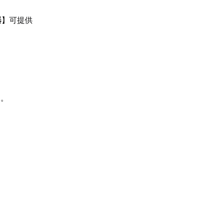
器
】可提供
制。