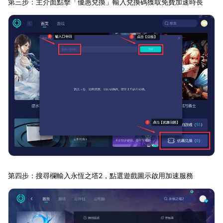
第三步：主介面點擊「優惠兌換」輸入兌換碼獲取免費加速時長
第四步：搜尋欄輸入永恆之塔2，點選遊戲圖示啟用加速服務