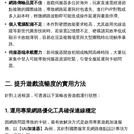
網路傳輸品質不佳
：遊戲伺服器多位於海外，玩家直連需經過節
點複雜的國際線路，導致網路延遲與封包遺失。進行PVP對戰或
多人副本時，輕微網路波動即可能造成操作延遲與畫面停滯。
個人電腦配備不足
：本作對硬體效能要求較高，尤其啟用光線追
蹤等新世代圖形技術時。若裝置記憶體不足、硬碟讀寫效率低或
顯示卡效能薄弱，容易在渲染複雜場景與大型團戰時出現幀率暴
跌。
伺服器端承載壓力
：新伺服器開放初期或晚間高峰時段，大量玩
家集中登入可能導致伺服器資源吃緊，引發全服延遲與卡頓問
題。
二. 提升遊戲流暢度的實用方法
針對上述根源，可透過以下策略改善遊戲運行狀態：
1. 運用專業網路優化工具確保連線穩定
因網路問題導致的卡頓，最有效解決方式是啟用專業遊戲加速服
務。以【
UU加速器
】為例，其針對國際服常見網路痛點設計專項方