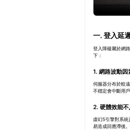
一. 登入
登入障礙屬於網
下：
1. 網路波動因
伺服器分布於較
不穩定會中斷用
2. 硬體效能
虛幻5引擎對系
易造成回應滯後