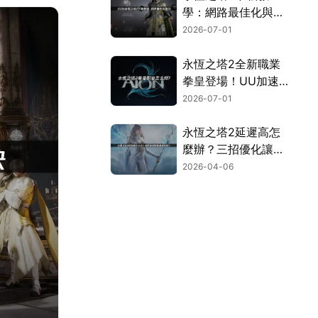
學：網路最佳化與完
整安裝流程指南！
2026-07-01
永恆之塔2全新職業
拳皇登場！UU加速
器連線優化完全攻
2026-07-01
略！
永恆之塔2延遲高怎
麼辦？三招優化讓你
暢玩無阻！
2026-04-06