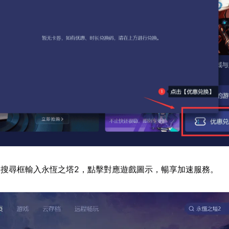
搜尋框輸入永恆之塔2，點擊對應遊戲圖示，暢享加速服務。