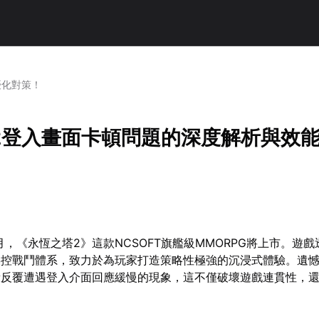
優化對策！
2登入畫面卡頓問題的深度解析與效
1月，《永恆之塔2》這款NCSOFT旗艦級MMORPG將上市。遊戲
操控戰鬥體系，致力於為玩家打造策略性極強的沉浸式體驗。遺
段反覆遭遇登入介面回應緩慢的現象，這不僅破壞遊戲連貫性，