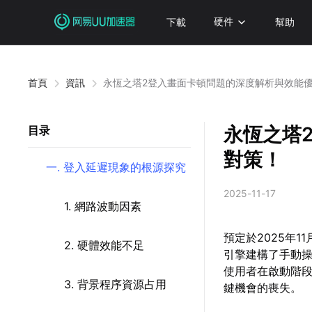
下載
硬件
幫助
首頁
資訊
永恆之塔2登入畫面卡頓問題的深度解析與效能
永恆之塔
目录
對策！
一. 登入延遲現象的根源探究
2025-11-17
1. 網路波動因素
預定於2025年1
2. 硬體效能不足
引擎建構了手動
使用者在啟動階
3. 背景程序資源占用
鍵機會的喪失。