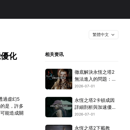
繁體中文
能優化
相关资讯
徹底解決永恆之塔2
無法進入的問題：繞
過網路封鎖與驗證機
2026-07-01
制！
透過虛幻5
永恆之塔2卡頓成因
憾的是，許多
詳細剖析與加速優化
還可能造成關
全攻略！
2026-07-01
永恆之塔2下載教