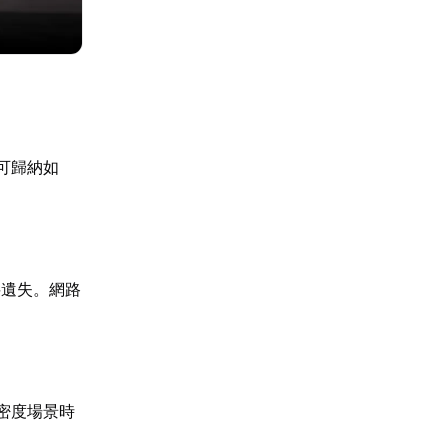
可歸納如
料遺失。網路
密度場景時