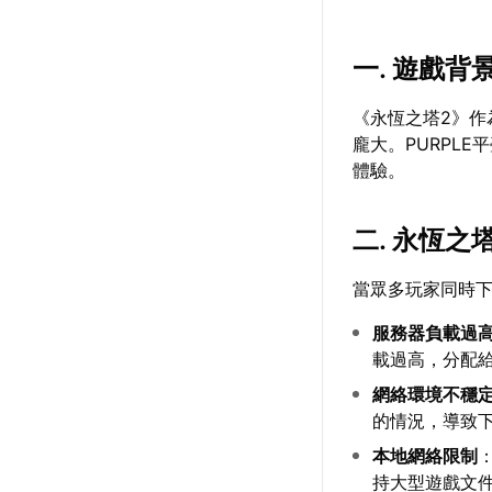
一. 遊戲背
《永恆之塔2》作
龐大。PURPL
體驗。
二. 永恆之
當眾多玩家同時
服務器負載過
載過高，分配
網絡環境不穩
的情況，導致
本地網絡限制
持大型遊戲文