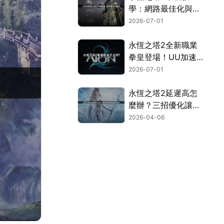
學：網路最佳化與完
整安裝流程指南！
2026-07-01
永恆之塔2全新職業
拳皇登場！UU加速
器連線優化完全攻
2026-07-01
略！
永恆之塔2延遲高怎
麼辦？三招優化讓你
暢玩無阻！
2026-04-06