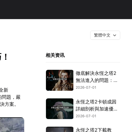
繁體中文
巧！
相关资讯
徹底解決永恆之塔2
無法進入的問題：繞
過網路封鎖與驗證機
2026-07-01
全新
制！
的問題，嚴
永恆之塔2卡頓成因
解決方案。
詳細剖析與加速優化
全攻略！
2026-07-01
永恆之塔2下載教