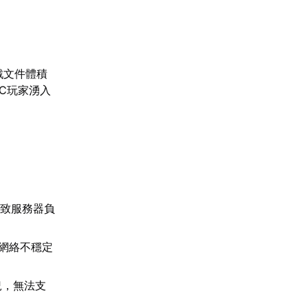
戲文件體積
PC玩家湧入
導致服務器負
網絡不穩定
況，無法支