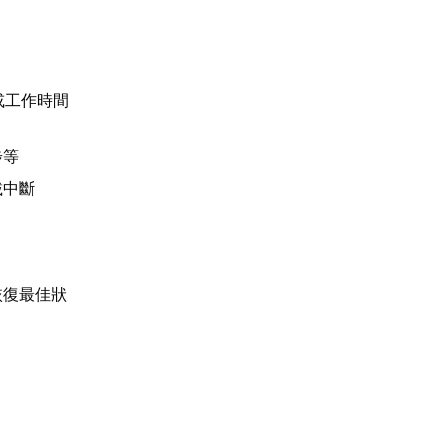
或工作時間
步等
載中斷
恢復最佳狀