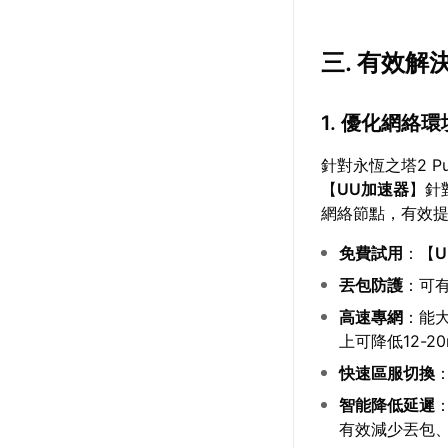
三. 有效解
1. 優化網絡環
針對永恆之塔2 
【
UU加速器
】針
網絡節點，有效
免費試用
：【
丟包防護
：可有
高速專網
：能
上可降低12-2
快速區服切換
智能降低延遲
有效減少丟包