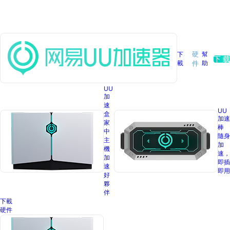
下
硬
幫
下 载
載
助
件
UU
加
速
UU
盒
加速
家
棒
中
隨身
主
加
機
速，
加
即插
速
即用
好
夥
伴
下載
硬件