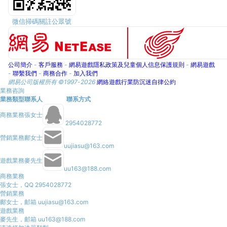
微信掃碼關註公眾號
公司簡介
-
客戶服務
-
網易遊戲隱私政策及兒童個人信息保護規則
-
網易遊戲
-
聯繫我們
-
商務合作
-
加入我們
網易公司版權所有 ©1997-
2026
網絡遊戲行業防沉迷自律公約
業務咨詢
業務類型
聯系人
聯系方式
商務業務
張女士
2954028772
營銷業務
鄺女士
uujiasu@163.com
遊戲業務
麥先生
uu163@188.com
商務業務
張女士，QQ 2954028772
營銷業務
鄺女士，邮箱 uujiasu@163.com
遊戲業務
麥先生，邮箱 uu163@188.com