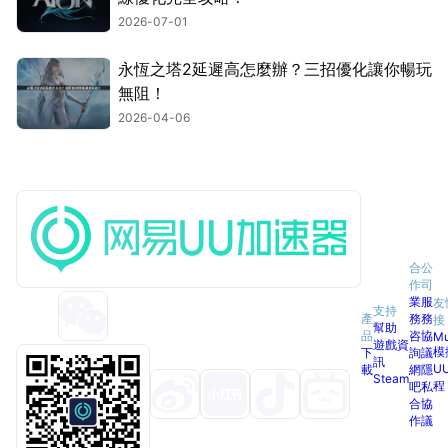
2026-07-01
永恆之塔2延遲高怎麼辦？三招優化讓你暢玩
無阻！
2026-04-06
合
公
作
司
業
服
友
支持
產
務
務
接
幫助
品
咨
協
M
遊戲資
模
下
詢
議
訊
U
載
網
隱
Steam
程
吧
私
合
協
作
議