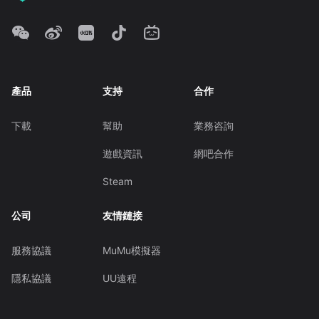
產品
支持
合作
下載
幫助
業務咨詢
遊戲資訊
網吧合作
Steam
公司
友情鏈接
服務協議
MuMu模擬器
隱私協議
UU遠程