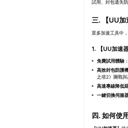
試用、封包遺失
三. 【
UU加
眾多加速工具中
1. 【
UU加速
免費試用體驗
高效封包防護
之塔2》團戰
高速專線降低
一鍵切換伺服
四. 如何使