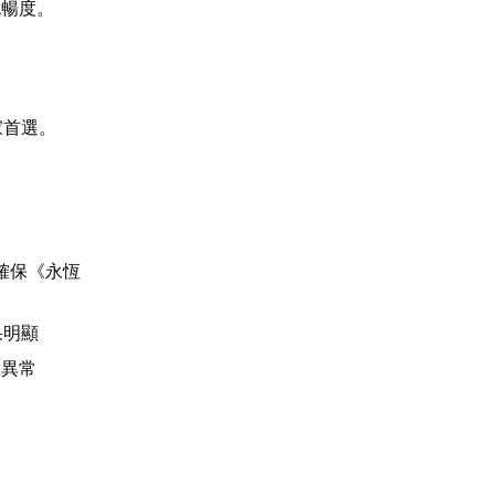
流暢度。
家首選。
確保《永恆
果明顯
號異常