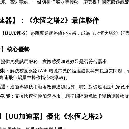
防護、高速專線、一鍵切換伺服器等優勢，顯著提升國際服遊戲
速器
】：《永恆之塔2》最佳夥伴
，【
UU加速器
】憑藉專業網路優化技術，成為《永恆之塔2》玩
器
】核心優勢
：提供免費試用服務，實際感受加速效果是否符合需求
機制
：解決校園網路/WiFi環境常見的延遲波動與封包遺失問題，
與高速飛行場景中操作指令精準執行
延遲
：透過專線技術顯著改善連線品質，特別對偏遠地區玩家效
器功能
：支援快速切換加速區服，精準鎖區避免因IP變動導致帳
用【
UU加速器
】優化《永恆之塔2》