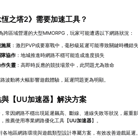
《永恆之塔2》需要加速工具？
為跨區域營運的大型MMORPG，玩家可能遭遇以下網路狀況：
能施展
：激烈PVP或要塞戰中，毫秒級延遲可能導致關鍵時機錯
團隊協作
：地城推進時網路不穩可能造成進度損失
操作失靈
：高即時反應的競技場景中，此問題尤為致命
網路波動將大幅影響遊戲體驗，延遲問題更為明顯。
點與【
UU加速器
】解決方案
時，常因網路不穩出現延遲飆高、斷線、連線失敗等狀況，嚴重
題，推薦使用專業網路優化工具【
UU加速器
】。
對各地區網路環境與遊戲類型設計專屬方案，有效改善遊戲延遲