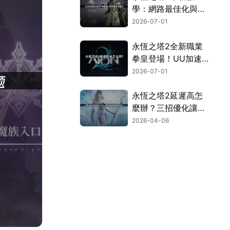
學：網路最佳化與完
整安裝流程指南！
2026-07-01
永恆之塔2全新職業
拳皇登場！UU加速
器連線優化完全攻
2026-07-01
略！
永恆之塔2延遲高怎
麼辦？三招優化讓你
暢玩無阻！
2026-04-06