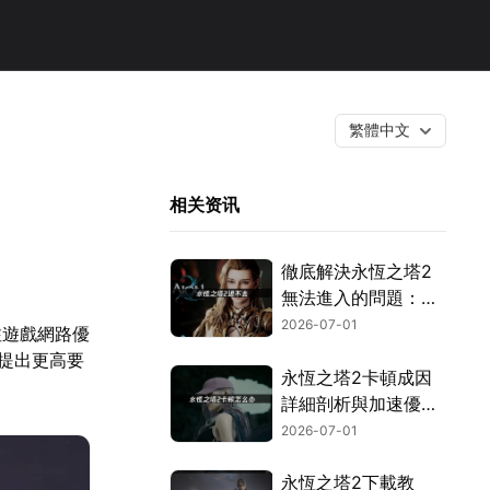
繁體中文
！
相关资讯
徹底解決永恆之塔2
無法進入的問題：繞
過網路封鎖與驗證機
2026-07-01
注遊戲網路優
制！
性提出更高要
永恆之塔2卡頓成因
詳細剖析與加速優化
全攻略！
2026-07-01
永恆之塔2下載教