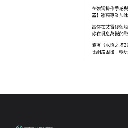
在強調操作手感與
器
】憑藉專業加
當你在艾雷修藍
你在瞬息萬變的
隨著《永恆之塔2
除網路困擾，暢