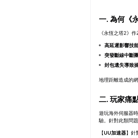
一. 為何
《永恆之塔2》作
高延遲影響技
突發斷線中斷
封包遺失導致
地理距離造成的
二. 玩家痛
遊玩海外伺服器
驗。針對此類問
【
UU加速器
】針