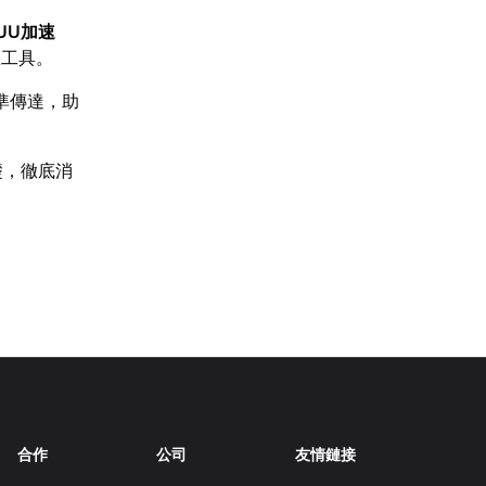
UU加速
想工具。
準傳達，助
礎，徹底消
合作
公司
友情鏈接