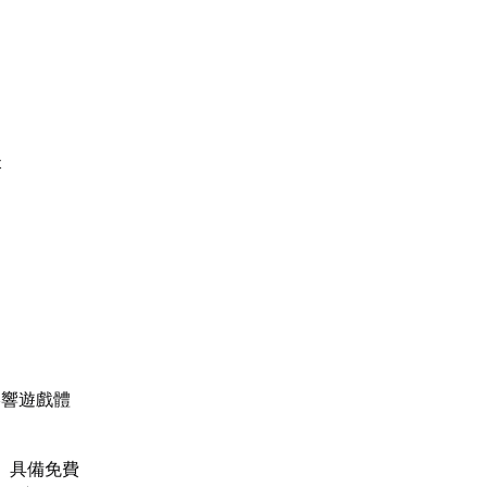
失
影響遊戲體
。具備免費