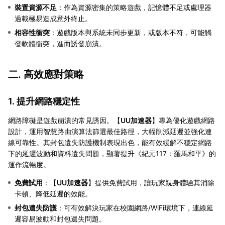
裝置資源不足
：作為資源密集的策略遊戲，記憶體不足或處理器
過載極易造成意外終止。
相容性衝突
：遊戲版本與系統未同步更新，或版本不符，可能觸
發軟體衝突，進而誘發崩潰。
二. 高效應對策略
1. 提升網路穩定性
網路障礙是遊戲崩潰的常見誘因。【
UU加速器
】專為優化遊戲網路
設計，運用智慧路由演算法篩選最佳路徑，大幅削減延遲並強化連
線可靠性。其封包遺失防護機制表現出色，能有效緩解不穩定網路
下的延遲波動和資料遺失問題，顯著提升《紀元117：羅馬和平》的
運作流暢度。
免費試用
：【
UU加速器
】提供免費試用，讓玩家親身體驗其消除
卡頓、降低延遲的效能。
封包遺失防護
：可有效解決玩家在校園網路/WiFi環境下，連線延
遲容易波動和封包遺失問題。