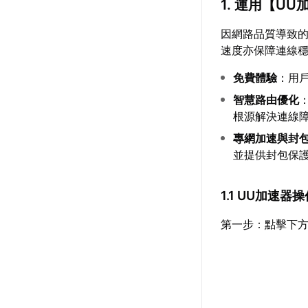
1. 運用【
UU
因網路品質導致
速度亦保障連線穩
免費體驗
：用
智慧路由優化
根源解決連線
專網加速與封
並提供封包保
1.1 UU加速器
第一步：點擊下方