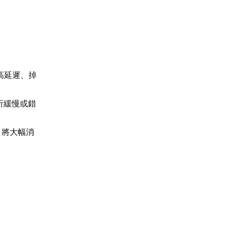
高延遲、掉
析緩慢或錯
，將大幅消