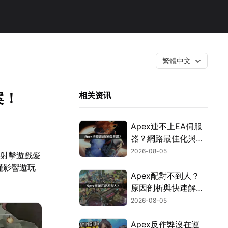
繁體中文
案！
相关资讯
Apex連不上EA伺服
器？網路最佳化與疑
難排解全攻略！
2026-08-05
量射擊遊戲愛
僅影響遊玩
Apex配對不到人？
。
原因剖析與快速解決
方式！
2026-08-05
Apex反作弊沒在運