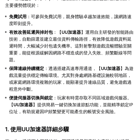
主要優勢體現於：
免費試用
：可參與免費試用，親身體驗卓越加速效能，讓網路速
度即刻提升。
有效改善延遲與掉封包
：【
UU加速器
】運用自主研發的智能路由
技術，自動篩選並建立最佳資料傳輸路徑，有效降低遊戲資料延
遲時間，大幅減少封包遺失機率。這對射擊類遊戲流暢體驗至關
重要，能從根源緩解因網路不穩造成的登入失敗、頻繁斷線等問
題。
保障連線持續穩定
：透過搭建高速專用通道，【
UU加速器
】為遊
戲流量提供穩定傳輸環境。尤其對身處網路基礎設施較弱地區，
或家庭網路環境複雜的玩家，能顯著提升連線品質，避免遊戲過
程意外中斷。
便捷伺服器切換與鎖定
：玩家有時需存取不同區域遊戲伺服器。
【
UU加速器
】提供簡易一鍵切換加速節點功能，並能精準鎖定IP
位址，有助規避因IP頻繁變更可能產生的帳號安全風險。
1. 使用UU加速器詳細步驟