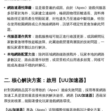
網路連通性障礙
：這是最普遍的成因。由於《Apex》遊戲伺服器
多部署於海外，玩家建立連線時，極易因物理距離過長、資料傳
輸路徑迂迴而產生明顯延遲、封包遺失乃至連線中斷現象。特別
在使用校園網路或公共無線網路時，訊號不穩定性更會加劇此問
題。
伺服器運作異常
：遊戲服務端可能正進行維護更新，或因瞬間玩
家數量激增導致超載故障。此屬遊戲營運商層面的技術問題，一
般玩家通常難以自行解決。
本地網路配置欠佳
：除跨區域網路鏈路挑戰外，玩家本地的網路
參數設定、路由器運作狀態，或背景程式佔用過多頻寬，同樣可
能成為連線不穩的絆腳石。
二. 核心解決方案：啟用【
UU加速器
】
針對因網路品質不佳導致的《Apex》連線失敗問題，採用專業網路
加速工具是當前最直接有效的解決途徑。網易【
UU加速器
】憑藉深
厚技術積累，能顯著優化玩家遊戲網路環境。
【
UU加速器
】專為《Apex》這類國際伺服器遊戲設計優化方案，