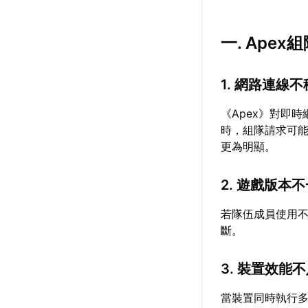
一. Ape
1. 網路連線
《Apex》對即
時，組隊請求可
更為明顯。
2. 遊戲版本
若隊伍成員使用
斷。
3. 裝置效能
當裝置同時執行