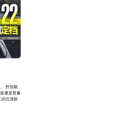
。 對預期
路延遲是普遍
二的沉浸探