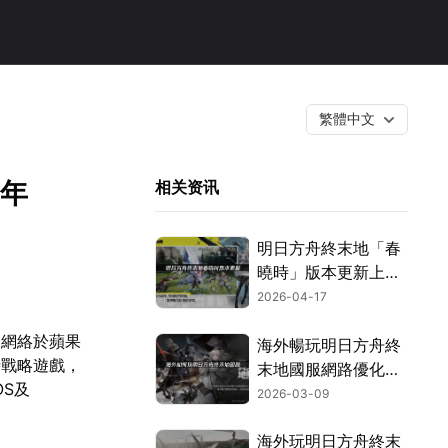
繁體中文
6年
相关资讯
明日方舟終末地「春
曉時」版本更新上
線！完整內容與暢玩
2026-04-17
攻略一次看！
角網絡於蘋果
海外暢玩明日方舟終
時戰略遊戲，
末地國服網路優化全
OS及
攻略！
2026-03-09
海外玩明日方舟終末