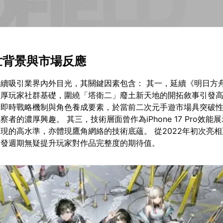
問世背景與市場反應
續吸引業界內外目光，其關鍵因素包含： 其一，延續《明日方
深厚玩家社群基礎，圍繞「塔衛二」廢土新天地的開拓敘事引發
合即時戰略機制與角色養成要素，於當前二次元手遊市場具突破
者的濃厚興趣。 其三，技術層面曾作為iPhone 17 Pro效能
現的高水準，亦體現鷹角網絡的技術底蘊。 從2022年初次亮相至
開發週期無疑提升玩家對作品完整度的期待值。