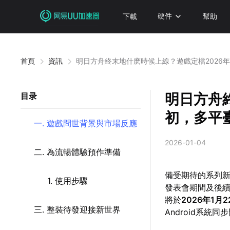
下載
硬件
幫助
首頁
資訊
明日方舟終末地什麽時候上線？遊戲定檔2026
明日方舟
目录
初，多平
一. 遊戲問世背景與市場反應
2026-01-04
二. 為流暢體驗預作準備
備受期待的系列
1. 使用步驟
發表會期間及後
將於
2026年1月2
三. 整裝待發迎接新世界
Android系