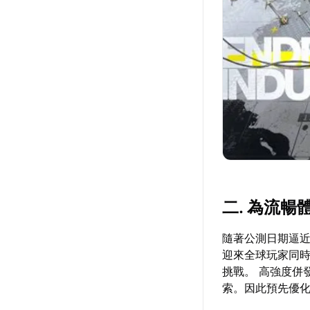
二. 為流暢
隨著公測日期逼近
迎來全球玩家同
挑戰。 高強度併
索。因此預先優