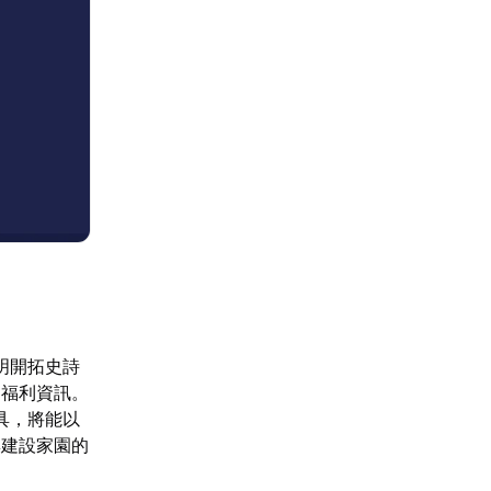
明開拓史詩
約福利資訊。
具，將能以
與建設家園的