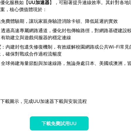
路優化服務如【
UU加速器
】，可顯著提升連線效率。其針對各地
方案，核心價值體現於：
供免費體驗期，讓玩家親身驗證消除卡頓、降低延遲的實效
：透過高速專屬網路通道，優化封包傳輸路徑，對網路基礎建設
，有助建立與遊戲伺服器的穩定連線
度
：內建封包遺失修復機制，有效緩解校園網路或公共Wi-Fi常
象，確保對戰或合作過程流暢度
：全球佈建海量節點與加速線路，無論身處日本、美國或澳洲，
下載圖示，完成UU加速器下載與安裝流程
下載免費試用UU