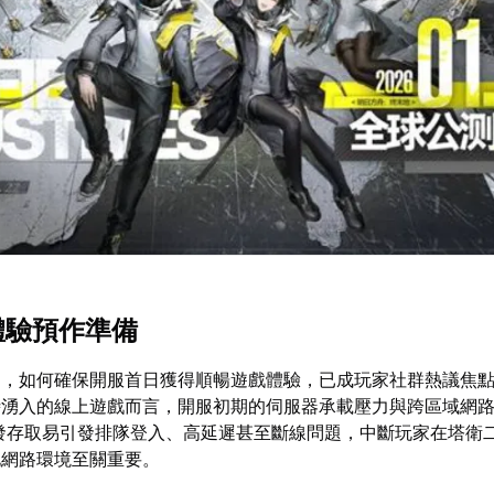
體驗預作準備
，如何確保開服首日獲得順暢遊戲體驗，已成玩家社群熱議焦點
時湧入的線上遊戲而言，開服初期的伺服器承載壓力與跨區域網
發存取易引發排隊登入、高延遲甚至斷線問題，中斷玩家在塔衛
化網路環境至關重要。