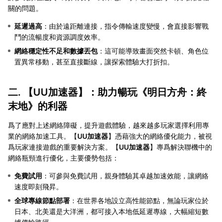
關的問題。
延遲過高
：由於遠距離連接，指令傳輸速度變慢，會直接影響戰
鬥的流暢度和資源調度效率。
網絡穩定性不足和數據丟包
：這可能導致畫面突然卡頓、角色位
置異常移動，甚至直接斷線，讓探索體驗大打折扣。
二. 【
UU加速器
】：助力暢玩《明日方舟：終
末地》的利器
爲了應對上述網絡障礙，提升遊戲體驗，越來越多玩家選擇利用專
業的網絡加速工具。【
UU加速器
】憑藉強大的網絡優化能力，被視
爲玩家連接遊戲的重要解決方案。【
UU加速器
】專爲解決聯機中的
網絡瓶頸進行優化，主要優勢包括：
免費試用
：可參與免費試用，親身體驗其卓越加速效能，讓網絡
速度即刻飛昇。
全球專線節點部署
：在世界各地設立高性能節點，無論玩家位於
日本、北美還是大洋洲，都可接入本地低延遲專線，大幅縮短數